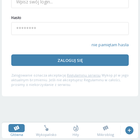
Hasło
nie pamiętam hasła
ZALOGUJ SIĘ
Zalogowanie oznacza akceptację
Regulaminu serwisu
Wykop.pl w jego
aktualnym brzmieniu. Jeśli nie akceptujesz Regulaminu w całości,
prosimy o niekorzystanie z serwisu.
Główna
Wykopalisko
Hity
Mikroblog