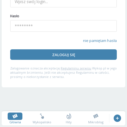
Hasło
nie pamiętam hasła
ZALOGUJ SIĘ
Zalogowanie oznacza akceptację
Regulaminu serwisu
Wykop.pl w jego
aktualnym brzmieniu. Jeśli nie akceptujesz Regulaminu w całości,
prosimy o niekorzystanie z serwisu.
Główna
Wykopalisko
Hity
Mikroblog