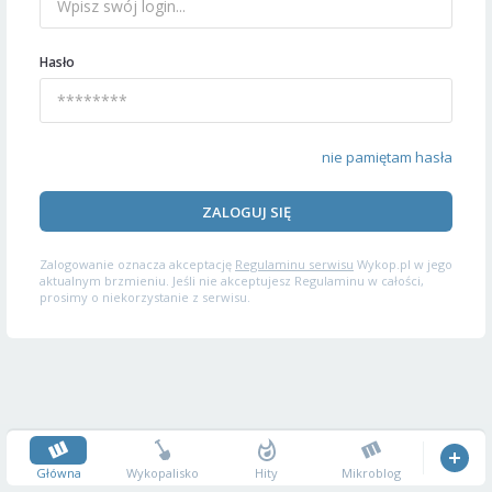
Hasło
nie pamiętam hasła
ZALOGUJ SIĘ
Zalogowanie oznacza akceptację
Regulaminu serwisu
Wykop.pl w jego
aktualnym brzmieniu. Jeśli nie akceptujesz Regulaminu w całości,
prosimy o niekorzystanie z serwisu.
Główna
Wykopalisko
Hity
Mikroblog