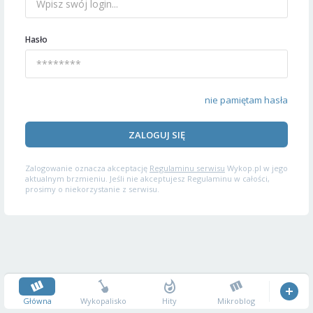
Hasło
nie pamiętam hasła
ZALOGUJ SIĘ
Zalogowanie oznacza akceptację
Regulaminu serwisu
Wykop.pl w jego
aktualnym brzmieniu. Jeśli nie akceptujesz Regulaminu w całości,
prosimy o niekorzystanie z serwisu.
Główna
Wykopalisko
Hity
Mikroblog