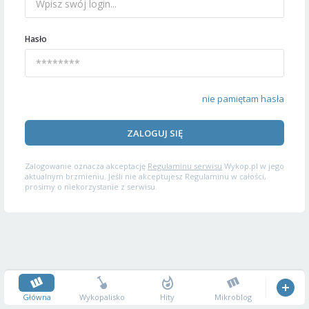
Hasło
nie pamiętam hasła
ZALOGUJ SIĘ
Zalogowanie oznacza akceptację
Regulaminu serwisu
Wykop.pl w jego
aktualnym brzmieniu. Jeśli nie akceptujesz Regulaminu w całości,
prosimy o niekorzystanie z serwisu.
Główna
Wykopalisko
Hity
Mikroblog