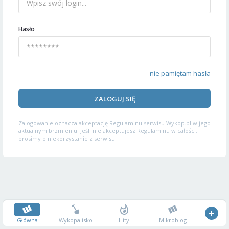
Hasło
nie pamiętam hasła
ZALOGUJ SIĘ
Zalogowanie oznacza akceptację
Regulaminu serwisu
Wykop.pl w jego
aktualnym brzmieniu. Jeśli nie akceptujesz Regulaminu w całości,
prosimy o niekorzystanie z serwisu.
Główna
Wykopalisko
Hity
Mikroblog