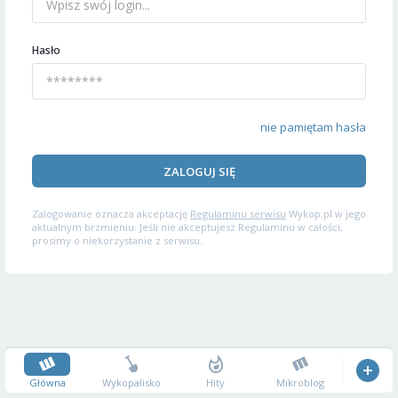
Hasło
nie pamiętam hasła
ZALOGUJ SIĘ
Zalogowanie oznacza akceptację
Regulaminu serwisu
Wykop.pl w jego
aktualnym brzmieniu. Jeśli nie akceptujesz Regulaminu w całości,
prosimy o niekorzystanie z serwisu.
Główna
Wykopalisko
Hity
Mikroblog