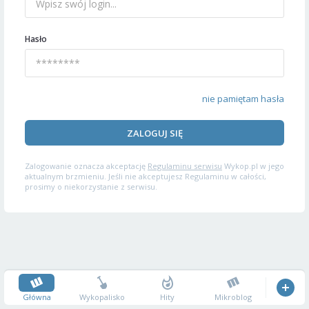
Hasło
nie pamiętam hasła
ZALOGUJ SIĘ
Zalogowanie oznacza akceptację
Regulaminu serwisu
Wykop.pl w jego
aktualnym brzmieniu. Jeśli nie akceptujesz Regulaminu w całości,
prosimy o niekorzystanie z serwisu.
Główna
Wykopalisko
Hity
Mikroblog