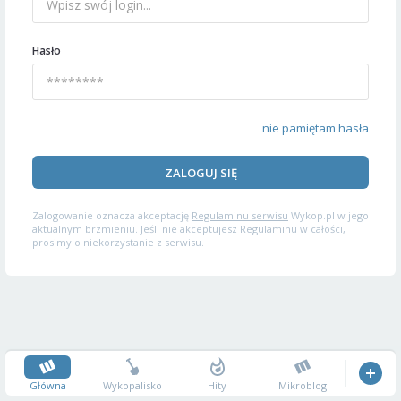
Hasło
nie pamiętam hasła
ZALOGUJ SIĘ
Zalogowanie oznacza akceptację
Regulaminu serwisu
Wykop.pl w jego
aktualnym brzmieniu. Jeśli nie akceptujesz Regulaminu w całości,
prosimy o niekorzystanie z serwisu.
Główna
Wykopalisko
Hity
Mikroblog