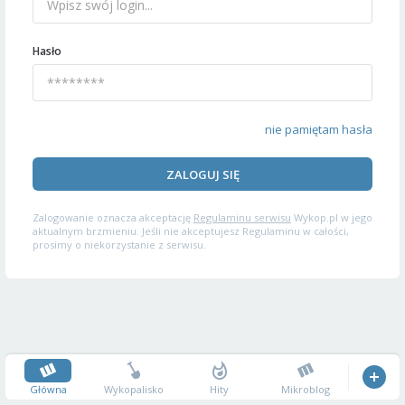
Hasło
nie pamiętam hasła
ZALOGUJ SIĘ
Zalogowanie oznacza akceptację
Regulaminu serwisu
Wykop.pl w jego
aktualnym brzmieniu. Jeśli nie akceptujesz Regulaminu w całości,
prosimy o niekorzystanie z serwisu.
Główna
Wykopalisko
Hity
Mikroblog