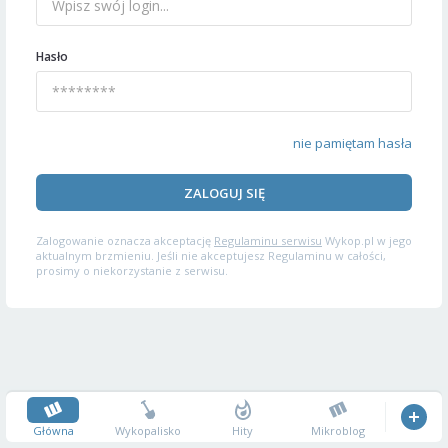
Hasło
nie pamiętam hasła
ZALOGUJ SIĘ
Zalogowanie oznacza akceptację
Regulaminu serwisu
Wykop.pl w jego
aktualnym brzmieniu. Jeśli nie akceptujesz Regulaminu w całości,
prosimy o niekorzystanie z serwisu.
Główna
Wykopalisko
Hity
Mikroblog