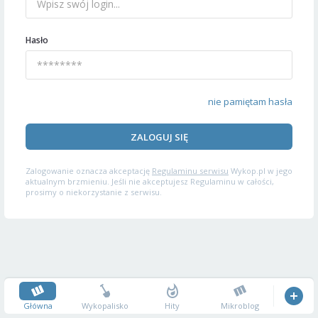
Hasło
nie pamiętam hasła
ZALOGUJ SIĘ
Zalogowanie oznacza akceptację
Regulaminu serwisu
Wykop.pl w jego
aktualnym brzmieniu. Jeśli nie akceptujesz Regulaminu w całości,
prosimy o niekorzystanie z serwisu.
Główna
Wykopalisko
Hity
Mikroblog