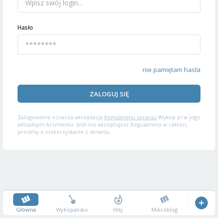
Hasło
nie pamiętam hasła
ZALOGUJ SIĘ
Zalogowanie oznacza akceptację
Regulaminu serwisu
Wykop.pl w jego
aktualnym brzmieniu. Jeśli nie akceptujesz Regulaminu w całości,
prosimy o niekorzystanie z serwisu.
Główna
Wykopalisko
Hity
Mikroblog