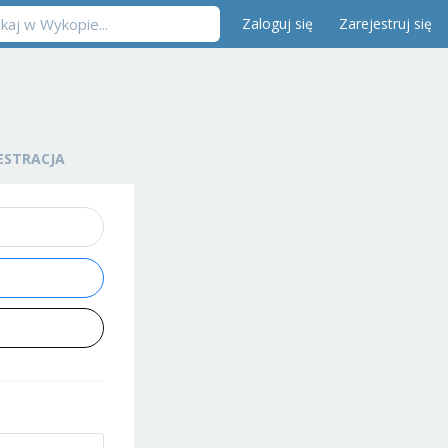
Zaloguj się
Zarejestruj się
ESTRACJA