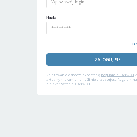
Hasło
ni
ZALOGUJ SIĘ
Zalogowanie oznacza akceptację
Regulaminu serwisu
W
aktualnym brzmieniu. Jeśli nie akceptujesz Regulaminu
o niekorzystanie z serwisu.