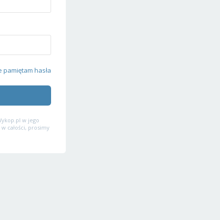
e pamiętam hasła
ykop.pl w jego
 w całości, prosimy