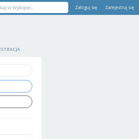
Zaloguj się
Zarejestruj się
ESTRACJA