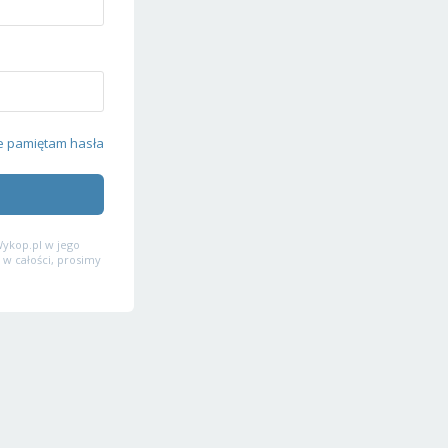
e pamiętam hasła
ykop.pl w jego
 w całości, prosimy