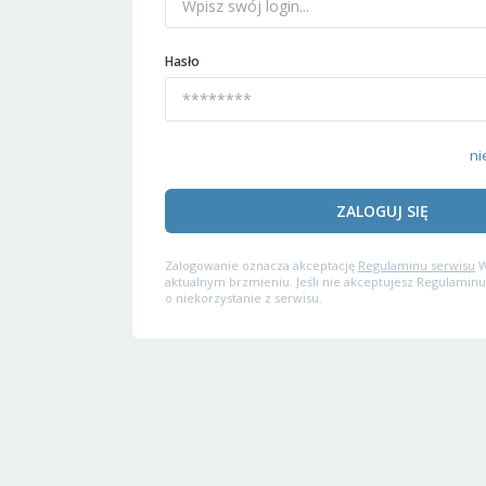
Hasło
ni
ZALOGUJ SIĘ
Zalogowanie oznacza akceptację
Regulaminu serwisu
W
aktualnym brzmieniu. Jeśli nie akceptujesz Regulaminu
o niekorzystanie z serwisu.