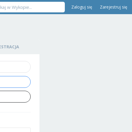
Zaloguj się
Zarejestruj się
ESTRACJA