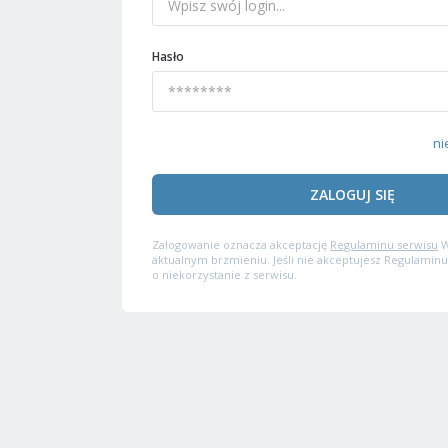
Hasło
ni
ZALOGUJ SIĘ
Zalogowanie oznacza akceptację
Regulaminu serwisu
W
aktualnym brzmieniu. Jeśli nie akceptujesz Regulaminu
o niekorzystanie z serwisu.