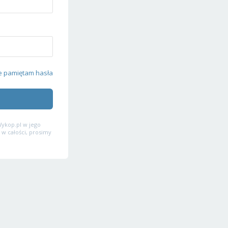
e pamiętam hasła
ykop.pl w jego
 w całości, prosimy