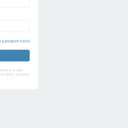
e pamiętam hasła
ykop.pl w jego
 w całości, prosimy