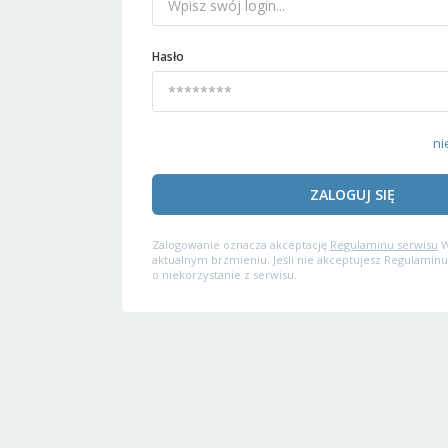
Hasło
ni
ZALOGUJ SIĘ
Zalogowanie oznacza akceptację
Regulaminu serwisu
W
aktualnym brzmieniu. Jeśli nie akceptujesz Regulaminu
o niekorzystanie z serwisu.