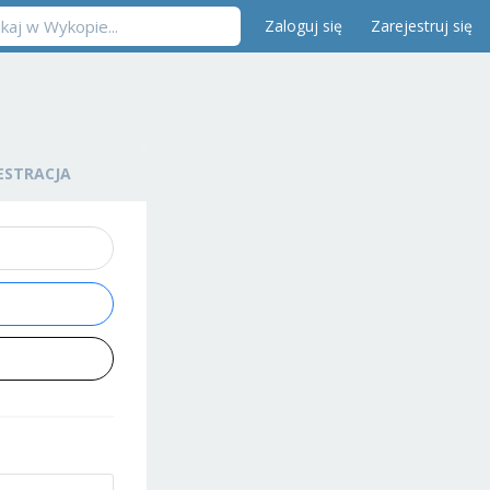
Zaloguj się
Zarejestruj się
ESTRACJA