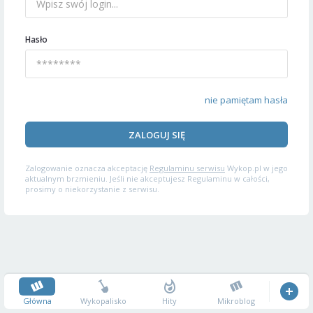
Hasło
nie pamiętam hasła
ZALOGUJ SIĘ
Zalogowanie oznacza akceptację
Regulaminu serwisu
Wykop.pl w jego
aktualnym brzmieniu. Jeśli nie akceptujesz Regulaminu w całości,
prosimy o niekorzystanie z serwisu.
Główna
Wykopalisko
Hity
Mikroblog