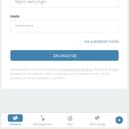
Hasło
nie pamiętam hasła
ZALOGUJ SIĘ
Zalogowanie oznacza akceptację
Regulaminu serwisu
Wykop.pl w jego
aktualnym brzmieniu. Jeśli nie akceptujesz Regulaminu w całości,
prosimy o niekorzystanie z serwisu.
Główna
Wykopalisko
Hity
Mikroblog