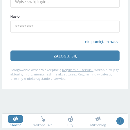
Hasło
nie pamiętam hasła
ZALOGUJ SIĘ
Zalogowanie oznacza akceptację
Regulaminu serwisu
Wykop.pl w jego
aktualnym brzmieniu. Jeśli nie akceptujesz Regulaminu w całości,
prosimy o niekorzystanie z serwisu.
Główna
Wykopalisko
Hity
Mikroblog