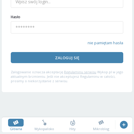
Hasło
nie pamiętam hasła
ZALOGUJ SIĘ
Zalogowanie oznacza akceptację
Regulaminu serwisu
Wykop.pl w jego
aktualnym brzmieniu. Jeśli nie akceptujesz Regulaminu w całości,
prosimy o niekorzystanie z serwisu.
Główna
Wykopalisko
Hity
Mikroblog