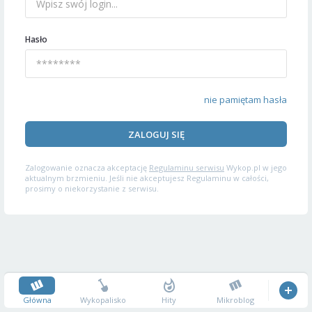
Hasło
nie pamiętam hasła
ZALOGUJ SIĘ
Zalogowanie oznacza akceptację
Regulaminu serwisu
Wykop.pl w jego
aktualnym brzmieniu. Jeśli nie akceptujesz Regulaminu w całości,
prosimy o niekorzystanie z serwisu.
Główna
Wykopalisko
Hity
Mikroblog