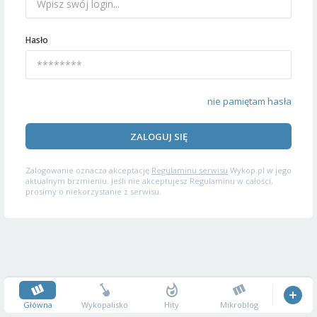
Hasło
nie pamiętam hasła
ZALOGUJ SIĘ
Zalogowanie oznacza akceptację
Regulaminu serwisu
Wykop.pl w jego
aktualnym brzmieniu. Jeśli nie akceptujesz Regulaminu w całości,
prosimy o niekorzystanie z serwisu.
Główna
Wykopalisko
Hity
Mikroblog