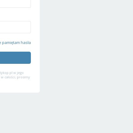
e pamiętam hasła
ykop.pl w jego
 w całości, prosimy