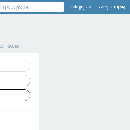
Zaloguj się
Zarejestruj się
ESTRACJA