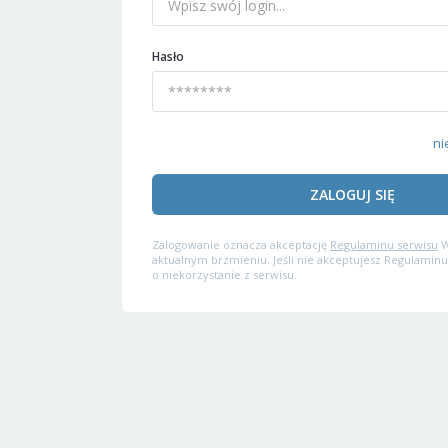
Hasło
ni
ZALOGUJ SIĘ
Zalogowanie oznacza akceptację
Regulaminu serwisu
W
aktualnym brzmieniu. Jeśli nie akceptujesz Regulaminu
o niekorzystanie z serwisu.