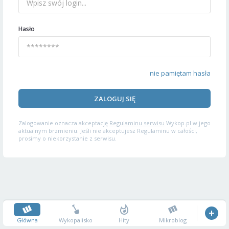
Hasło
nie pamiętam hasła
ZALOGUJ SIĘ
Zalogowanie oznacza akceptację
Regulaminu serwisu
Wykop.pl w jego
aktualnym brzmieniu. Jeśli nie akceptujesz Regulaminu w całości,
prosimy o niekorzystanie z serwisu.
Główna
Wykopalisko
Hity
Mikroblog