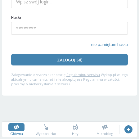
Hasło
nie pamiętam hasła
ZALOGUJ SIĘ
Zalogowanie oznacza akceptację
Regulaminu serwisu
Wykop.pl w jego
aktualnym brzmieniu. Jeśli nie akceptujesz Regulaminu w całości,
prosimy o niekorzystanie z serwisu.
Główna
Wykopalisko
Hity
Mikroblog