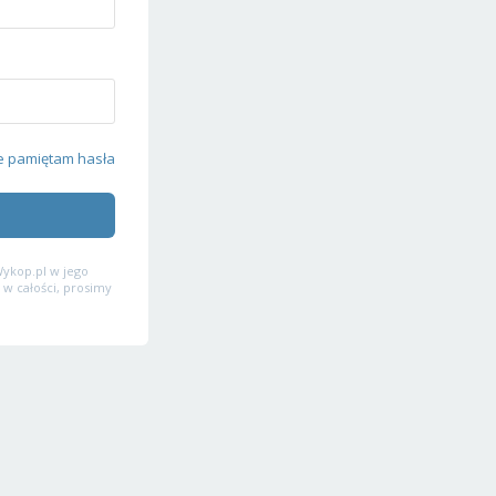
e pamiętam hasła
ykop.pl w jego
 w całości, prosimy