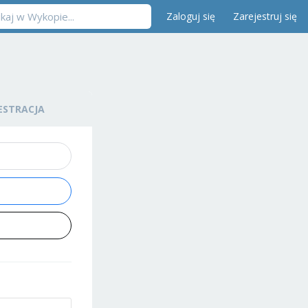
Zaloguj się
Zarejestruj się
ESTRACJA