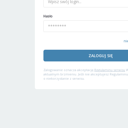
Hasło
ni
ZALOGUJ SIĘ
Zalogowanie oznacza akceptację
Regulaminu serwisu
W
aktualnym brzmieniu. Jeśli nie akceptujesz Regulaminu
o niekorzystanie z serwisu.