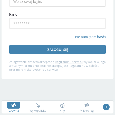
Hasło
nie pamiętam hasła
ZALOGUJ SIĘ
Zalogowanie oznacza akceptację
Regulaminu serwisu
Wykop.pl w jego
aktualnym brzmieniu. Jeśli nie akceptujesz Regulaminu w całości,
prosimy o niekorzystanie z serwisu.
Główna
Wykopalisko
Hity
Mikroblog