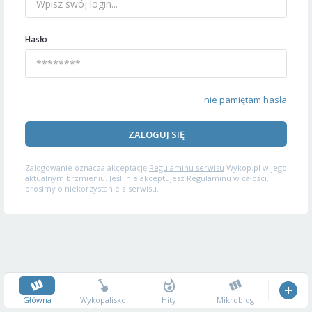
Hasło
nie pamiętam hasła
ZALOGUJ SIĘ
Zalogowanie oznacza akceptację
Regulaminu serwisu
Wykop.pl w jego
aktualnym brzmieniu. Jeśli nie akceptujesz Regulaminu w całości,
prosimy o niekorzystanie z serwisu.
Główna
Wykopalisko
Hity
Mikroblog