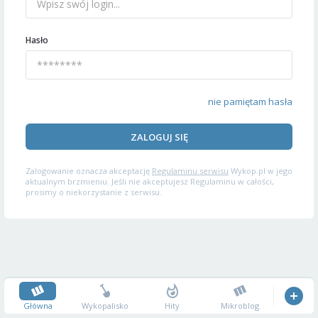
Hasło
nie pamiętam hasła
ZALOGUJ SIĘ
Zalogowanie oznacza akceptację
Regulaminu serwisu
Wykop.pl w jego
aktualnym brzmieniu. Jeśli nie akceptujesz Regulaminu w całości,
prosimy o niekorzystanie z serwisu.
Główna
Wykopalisko
Hity
Mikroblog