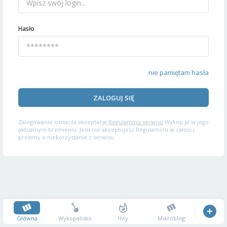
Hasło
nie pamiętam hasła
ZALOGUJ SIĘ
Zalogowanie oznacza akceptację
Regulaminu serwisu
Wykop.pl w jego
aktualnym brzmieniu. Jeśli nie akceptujesz Regulaminu w całości,
prosimy o niekorzystanie z serwisu.
Główna
Wykopalisko
Hity
Mikroblog