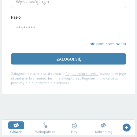
Hasło
nie pamiętam hasła
ZALOGUJ SIĘ
Zalogowanie oznacza akceptację
Regulaminu serwisu
Wykop.pl w jego
aktualnym brzmieniu. Jeśli nie akceptujesz Regulaminu w całości,
prosimy o niekorzystanie z serwisu.
Główna
Wykopalisko
Hity
Mikroblog