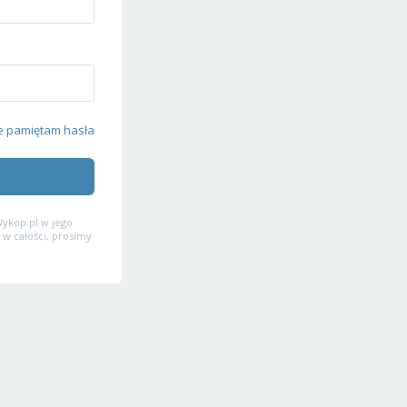
e pamiętam hasła
ykop.pl w jego
 w całości, prosimy