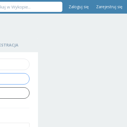
Zaloguj się
Zarejestruj się
ESTRACJA