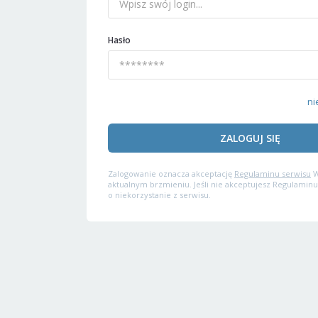
Hasło
ni
ZALOGUJ SIĘ
Zalogowanie oznacza akceptację
Regulaminu serwisu
W
aktualnym brzmieniu. Jeśli nie akceptujesz Regulaminu
o niekorzystanie z serwisu.