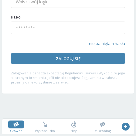
Hasło
nie pamiętam hasła
ZALOGUJ SIĘ
Zalogowanie oznacza akceptację
Regulaminu serwisu
Wykop.pl w jego
aktualnym brzmieniu. Jeśli nie akceptujesz Regulaminu w całości,
prosimy o niekorzystanie z serwisu.
Główna
Wykopalisko
Hity
Mikroblog