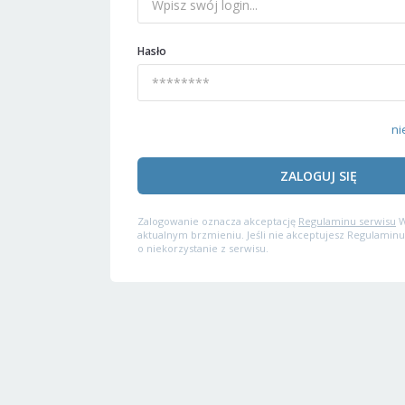
Hasło
ni
ZALOGUJ SIĘ
Zalogowanie oznacza akceptację
Regulaminu serwisu
W
aktualnym brzmieniu. Jeśli nie akceptujesz Regulaminu
o niekorzystanie z serwisu.