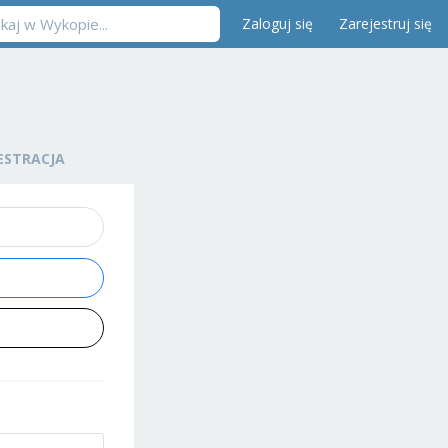
Zaloguj się
Zarejestruj się
ESTRACJA