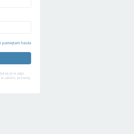
e pamiętam hasła
ykop.pl w jego
 w całości, prosimy