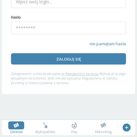
Hasło
nie pamiętam hasła
ZALOGUJ SIĘ
Zalogowanie oznacza akceptację
Regulaminu serwisu
Wykop.pl w jego
aktualnym brzmieniu. Jeśli nie akceptujesz Regulaminu w całości,
prosimy o niekorzystanie z serwisu.
Główna
Wykopalisko
Hity
Mikroblog