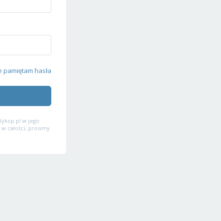
e pamiętam hasła
ykop.pl w jego
 w całości, prosimy