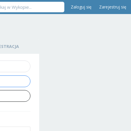
Zaloguj się
Zarejestruj się
ESTRACJA