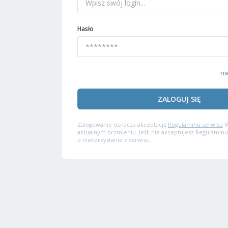
Hasło
ni
ZALOGUJ SIĘ
Zalogowanie oznacza akceptację
Regulaminu serwisu
W
aktualnym brzmieniu. Jeśli nie akceptujesz Regulaminu
o niekorzystanie z serwisu.