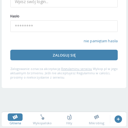
Hasło
nie pamiętam hasła
ZALOGUJ SIĘ
Zalogowanie oznacza akceptację
Regulaminu serwisu
Wykop.pl w jego
aktualnym brzmieniu. Jeśli nie akceptujesz Regulaminu w całości,
prosimy o niekorzystanie z serwisu.
Główna
Wykopalisko
Hity
Mikroblog