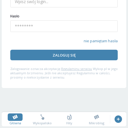
Hasło
nie pamiętam hasła
ZALOGUJ SIĘ
Zalogowanie oznacza akceptację
Regulaminu serwisu
Wykop.pl w jego
aktualnym brzmieniu. Jeśli nie akceptujesz Regulaminu w całości,
prosimy o niekorzystanie z serwisu.
Główna
Wykopalisko
Hity
Mikroblog