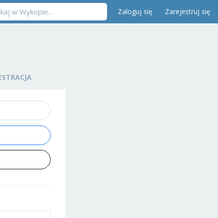
Zaloguj się
Zarejestruj się
ESTRACJA