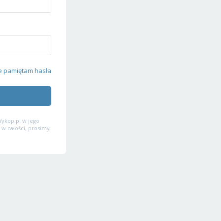
e pamiętam hasła
ykop.pl w jego
 w całości, prosimy