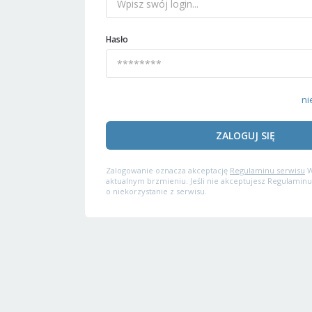
Hasło
ni
ZALOGUJ SIĘ
Zalogowanie oznacza akceptację
Regulaminu serwisu
W
aktualnym brzmieniu. Jeśli nie akceptujesz Regulaminu
o niekorzystanie z serwisu.