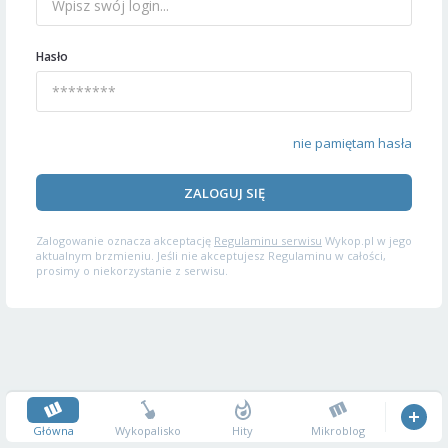
Hasło
nie pamiętam hasła
ZALOGUJ SIĘ
Zalogowanie oznacza akceptację
Regulaminu serwisu
Wykop.pl w jego
aktualnym brzmieniu. Jeśli nie akceptujesz Regulaminu w całości,
prosimy o niekorzystanie z serwisu.
Główna
Wykopalisko
Hity
Mikroblog