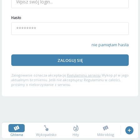
Hasło
nie pamiętam hasła
ZALOGUJ SIĘ
Zalogowanie oznacza akceptację
Regulaminu serwisu
Wykop.pl w jego
aktualnym brzmieniu. Jeśli nie akceptujesz Regulaminu w całości,
prosimy o niekorzystanie z serwisu.
Główna
Wykopalisko
Hity
Mikroblog