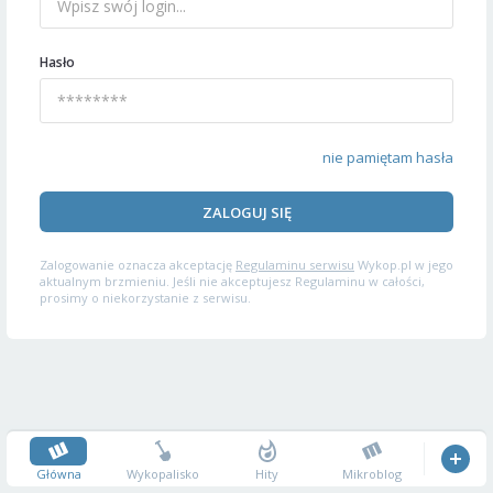
Hasło
nie pamiętam hasła
ZALOGUJ SIĘ
Zalogowanie oznacza akceptację
Regulaminu serwisu
Wykop.pl w jego
aktualnym brzmieniu. Jeśli nie akceptujesz Regulaminu w całości,
prosimy o niekorzystanie z serwisu.
Główna
Wykopalisko
Hity
Mikroblog