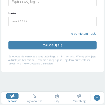
Hasło
nie pamiętam hasła
ZALOGUJ SIĘ
Zalogowanie oznacza akceptację
Regulaminu serwisu
Wykop.pl w jego
aktualnym brzmieniu. Jeśli nie akceptujesz Regulaminu w całości,
prosimy o niekorzystanie z serwisu.
Główna
Wykopalisko
Hity
Mikroblog