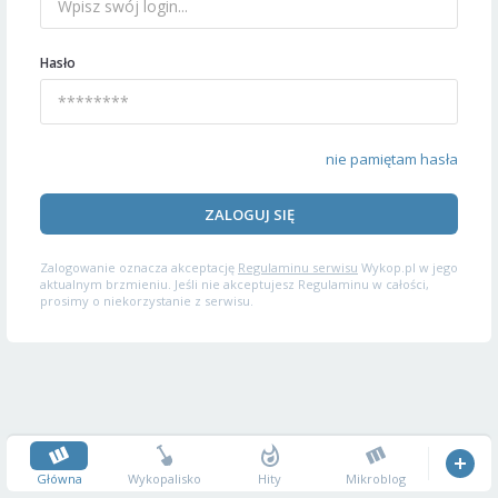
Hasło
nie pamiętam hasła
ZALOGUJ SIĘ
Zalogowanie oznacza akceptację
Regulaminu serwisu
Wykop.pl w jego
aktualnym brzmieniu. Jeśli nie akceptujesz Regulaminu w całości,
prosimy o niekorzystanie z serwisu.
Główna
Wykopalisko
Hity
Mikroblog