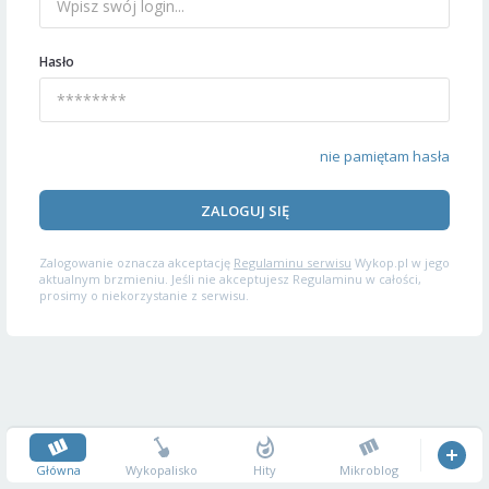
Hasło
nie pamiętam hasła
ZALOGUJ SIĘ
Zalogowanie oznacza akceptację
Regulaminu serwisu
Wykop.pl w jego
aktualnym brzmieniu. Jeśli nie akceptujesz Regulaminu w całości,
prosimy o niekorzystanie z serwisu.
Główna
Wykopalisko
Hity
Mikroblog