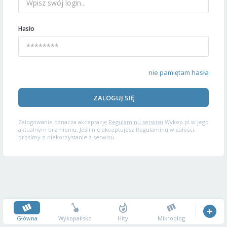
Hasło
nie pamiętam hasła
ZALOGUJ SIĘ
Zalogowanie oznacza akceptację
Regulaminu serwisu
Wykop.pl w jego
aktualnym brzmieniu. Jeśli nie akceptujesz Regulaminu w całości,
prosimy o niekorzystanie z serwisu.
Główna
Wykopalisko
Hity
Mikroblog