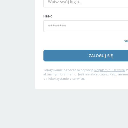
Hasło
ni
ZALOGUJ SIĘ
Zalogowanie oznacza akceptację
Regulaminu serwisu
W
aktualnym brzmieniu. Jeśli nie akceptujesz Regulaminu
o niekorzystanie z serwisu.