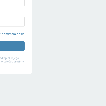
e pamiętam hasła
ykop.pl w jego
 w całości, prosimy