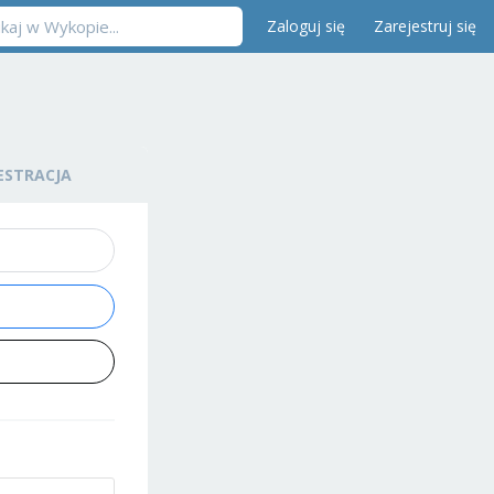
Zaloguj się
Zarejestruj się
ESTRACJA