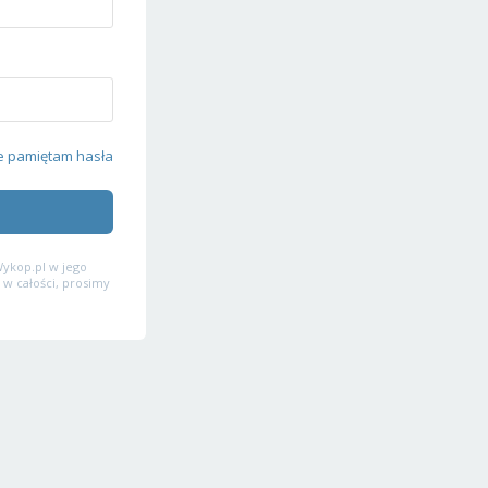
e pamiętam hasła
ykop.pl w jego
 w całości, prosimy