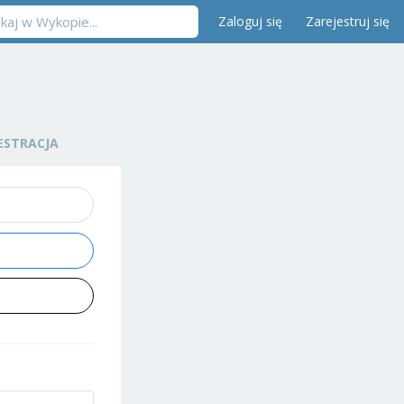
Zaloguj się
Zarejestruj się
ESTRACJA