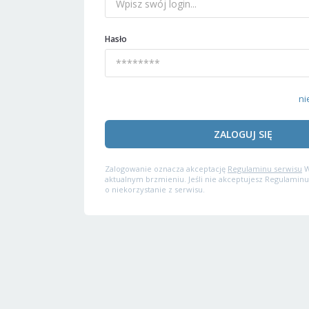
Hasło
ni
ZALOGUJ SIĘ
Zalogowanie oznacza akceptację
Regulaminu serwisu
W
aktualnym brzmieniu. Jeśli nie akceptujesz Regulaminu
o niekorzystanie z serwisu.