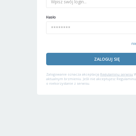
Hasło
ni
ZALOGUJ SIĘ
Zalogowanie oznacza akceptację
Regulaminu serwisu
W
aktualnym brzmieniu. Jeśli nie akceptujesz Regulaminu
o niekorzystanie z serwisu.