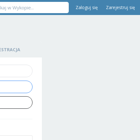
Zaloguj się
Zarejestruj się
ESTRACJA