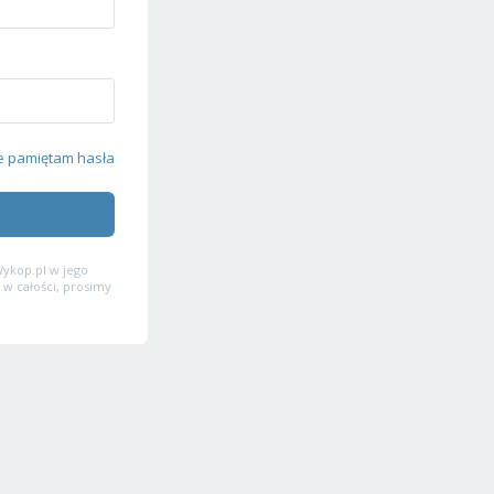
e pamiętam hasła
ykop.pl w jego
 w całości, prosimy